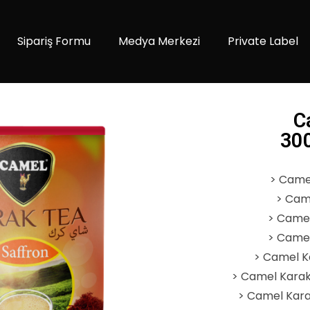
Sipariş Formu
Medya Merkezi
Private Label
C
30
>
Camel
>
Came
>
Camel
>
Camel
>
Camel K
>
Camel Karak
> C
amel Kara