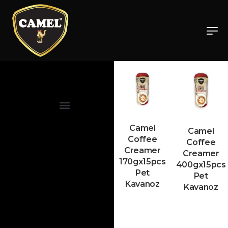
YURTİÇİ ÜRÜNLERİMİZ
Dökme Kahve Beyazlatıcısı
YURTDIŞI ÜRÜNLERİMİZ
Kahve Beyazlatıcısı
Camel
Camel
Coffee
Coffee
Creamer
Creamer
170gx15pcs
400gx15pcs
Pet
Pet
Kavanoz
Kavanoz